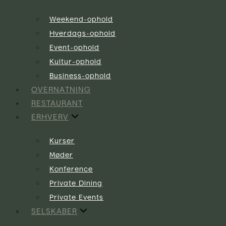
Weekend-ophold
Hverdags-ophold
Event-ophold
Kultur-ophold
Business-ophold
OVERNATNING
RESTAURANT
ERHVERV
Kurser
Møder
Konference
Private Dining
Private Events
SELSKABER