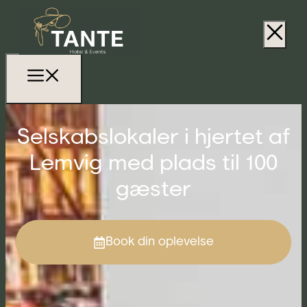
Selskabslokaler i hjertet af
Lemvig med plads til 100
gæster
Book din oplevelse