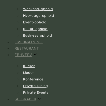
Weekend-ophold
Hverdags-ophold
Event-ophold
Kultur-ophold
Business-ophold
OVERNATNING
RESTAURANT
ERHVERV
Kurser
Møder
Konference
Private Dining
Private Events
SELSKABER