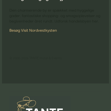
Den charmerende by er spækket med hyggelige
gader, fantastiske shopping- og smagsoplevelser og
begivenheder året rundt. Udforsk handelsbyen her.
Besøg Visit Nordvestkysten
© 2000-2026 TANTE Hotel & Events