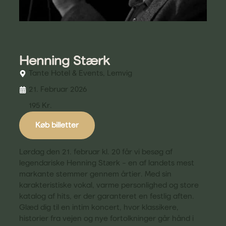
Henning Stærk
Tante Hotel & Events, Lemvig
21. Februar 2026
195 Kr.
Køb billetter
Lørdag den 21. februar kl. 20 får vi besøg af
legendariske Henning Stærk – en af landets mest
markante stemmer gennem årtier. Med sin
karakteristiske vokal, varme personlighed og store
katalog af hits, er der garanteret en festlig aften.
Glæd dig til en intim koncert, hvor klassikere,
historier fra vejen og nye fortolkninger går hånd i