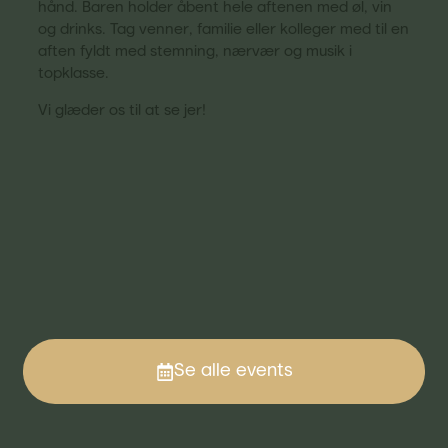
hånd. Baren holder åbent hele aftenen med øl, vin
og drinks. Tag venner, familie eller kolleger med til en
aften fyldt med stemning, nærvær og musik i
topklasse.
Vi glæder os til at se jer!
Se alle events