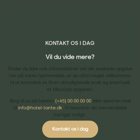
KONTAKT OS I DAG
Vil du vide mere?
Finder du ikke nok informationer om din ønskede opgave
her på vores hjemmeside, er du altid meget velkommen
til at kontakte os til en uforpligtende snak og eventuelt
et tilbud på opgaven.
Ring til os på telefon
(+45) 00 00 00 00
eller send en mail
til
info@hotel-tante.dk
. Vi besvarer din henvendelse
hurtigst muligt.
Kontakt os i dag