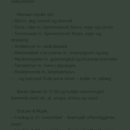
velkommen
Menuen byder på:
– Sild m. æg, tomat og slobrok
– Torsk i slør m. hjemmelavet flutes, rejer og citron
– Tunmousse m. hjemmelavet flutes, rejer og
dressing
– Andebryst m. rødkålssalat
– Mørbradbøf a la creme m. champignon og løg
– Medisterpølse m. grønlangkål og brunede kartofler
– Tarteletter m. høns i asparges
– Risalamande m. kirsebærsovs
– … og natmad til de sene timer – boller m. pålæg
Baren åbner kl. 17.30 og holder stemningen
kørende med vin, øl, snaps, drinks og vand.
Datoer & Musik:
– Fredag d. 21. november – livemusik offentliggøres
snart