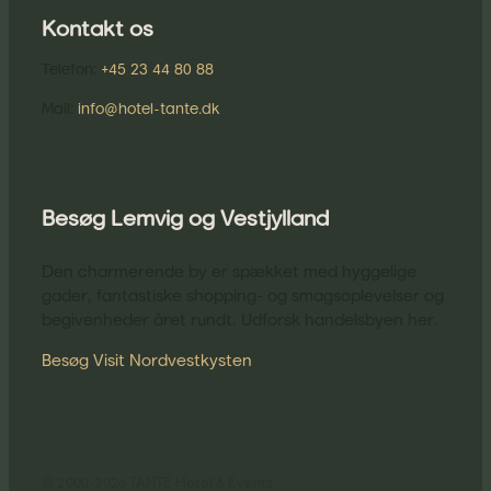
Kontakt os
Telefon:
+45 23 44 80 88
​Mail:
info@hotel-tante.dk
Besøg Lemvig og Vestjylland
Den charmerende by er spækket med hyggelige
gader, fantastiske shopping- og smagsoplevelser og
begivenheder året rundt. Udforsk handelsbyen her.
Besøg Visit Nordvestkysten
© 2000-2026 TANTE Hotel & Events