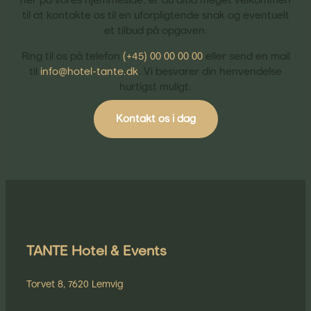
her på vores hjemmeside, er du altid meget velkommen
til at kontakte os til en uforpligtende snak og eventuelt
et tilbud på opgaven.
Ring til os på telefon
(+45) 00 00 00 00
eller send en mail
til
info@hotel-tante.dk
. Vi besvarer din henvendelse
hurtigst muligt.
Kontakt os i dag
TANTE Hotel & Events
Torvet 8, 7620 Lemvig