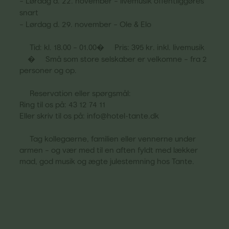
– Lørdag d. 22. november – livemusik offentliggøres
snart
– Lørdag d. 29. november – Ole & Elo
Tid: kl. 18.00 – 01.00�
Pris: 395 kr. inkl. livemusik
�
Små som store selskaber er velkomne – fra 2
personer og op.
Reservation eller spørgsmål:
Ring til os på: 43 12 74 11
Eller skriv til os på: info@hotel-tante.dk
Tag kollegaerne, familien eller vennerne under
armen – og vær med til en aften fyldt med lækker
mad, god musik og ægte julestemning hos Tante.