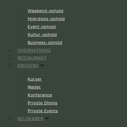
Weekend-ophold
Hverdags-ophold
Event-ophold
Kultur-ophold
Business-ophold
OVERNATNING
RESTAURANT
ERHVERV
Kurser
Møder
Konference
Private Dining
Private Events
SELSKABER