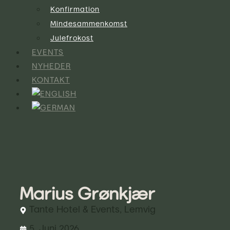
Konfirmation
Mindesammenkomst
Julefrokost
EVENTS
NYHEDER
KONTAKT
Marius Grønkjær
Tante Hotel & Events, Lemvig
5. Juni 2026