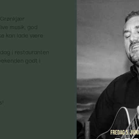
s Grønkjær
ive musik, god
ke kan lade være
ddag i restauranten
eekenden godt i
s!