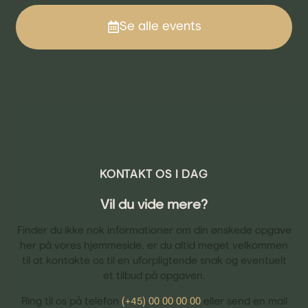
Se alle events
KONTAKT OS I DAG
Vil du vide mere?
Finder du ikke nok informationer om din ønskede opgave
her på vores hjemmeside, er du altid meget velkommen
til at kontakte os til en uforpligtende snak og eventuelt
et tilbud på opgaven.
Ring til os på telefon
(+45) 00 00 00 00
eller send en mail