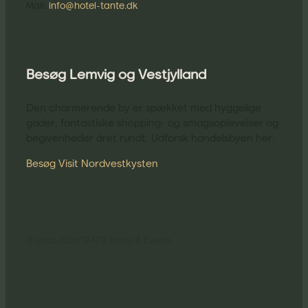
​Mail:
info@hotel-tante.dk
Besøg Lemvig og Vestjylland
Den charmerende by er spækket med hyggelige
gader, fantastiske shopping- og smagsoplevelser og
begivenheder året rundt. Udforsk handelsbyen her.
Besøg Visit Nordvestkysten
© 2000-2026 TANTE Hotel & Events