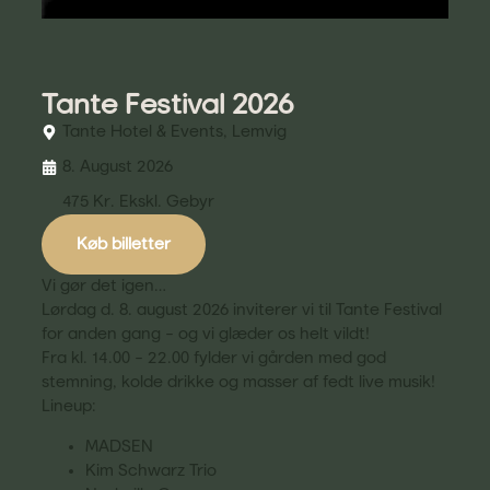
Tante Festival 2026
Tante Hotel & Events, Lemvig
8. August 2026
475 Kr. Ekskl. Gebyr
Køb billetter
Vi gør det igen…
Lørdag d. 8. august 2026 inviterer vi til Tante Festival
for anden gang – og vi glæder os helt vildt!
Fra kl. 14.00 – 22.00 fylder vi gården med god
stemning, kolde drikke og masser af fedt live musik!
Lineup:
MADSEN
Kim Schwarz Trio