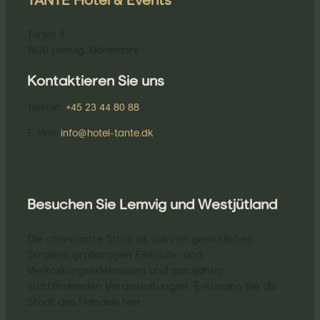
TANTE Hotel & Events
Torvet 8
7620 Lemvig, Dänemark
Kontaktieren Sie uns
Telefon:
+45 23 44 80 88
E-Mail:
info@hotel-tante.dk
Besuchen Sie Lemvig und Westjütland
Die charmante Stadt ist voll von gemütlichen
Straßen, großartigen Einkaufs- und
Verkostungserlebnissen und ganzjährig
stattfindenden Veranstaltungen. Erkunden Sie die
Stadt des Handels hier.