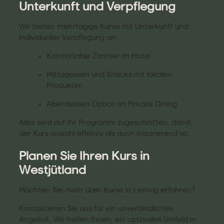
Unterkunft und Verpflegung
Wir bieten mehrtägige Kurse mit Unterkunft und
individueller Verpflegung an:
Komfortable Zimmer im Hotel
Mittagessen und Snacks mit lokalen
Produkten
Abendessen Option im Private Dining
Alles wird auf Ihr Programm zugeschnitten, damit
der Kurs sowohl effektiv als auch inspirierend ist.
Planen Sie Ihren Kurs in
Westjütland
Möchten Sie mehr über Kurse in Lemvig erfahren?
Kontaktieren Sie uns für ein unverbindliches
Angebot. Wir helfen Ihnen, ein optimales Umfeld in