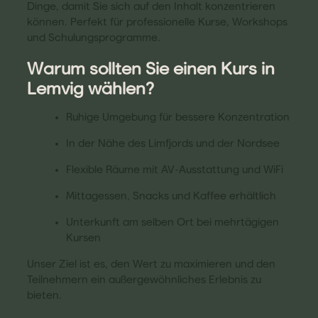
Dinge, damit Sie sich auf den Inhalt konzentrieren
können. Perfekt für professionelle Kurse, Workshops
und Schulungsprogramme.
Warum sollten Sie einen Kurs in
Lemvig wählen?
Ruhige Umgebung für bessere Konzentration
In der Nähe des Limfjords und der Nordsee
Flexible Räume mit AV-Ausstattung und WiFi
Mittagessen, Snacks und Kaffee erhältlich
Unterkunft am selben Ort bei mehrtägigen
Kursen
Unser Ziel ist es, den Wert zu maximieren und den
Teilnehmern ein außergewöhnliches Erlebnis zu
bieten.