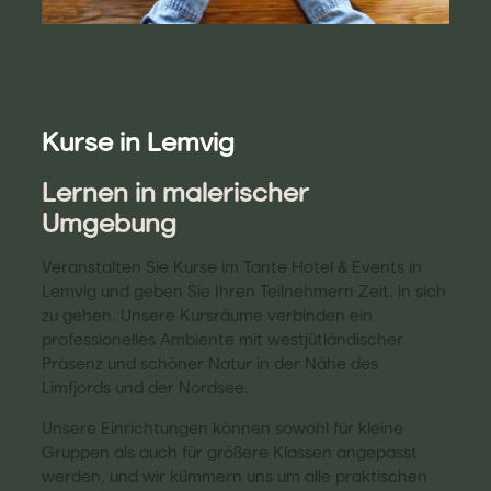
Kurse in Lemvig
Lernen in malerischer
Umgebung
Veranstalten Sie Kurse im Tante Hotel & Events in
Lemvig und geben Sie Ihren Teilnehmern Zeit, in sich
zu gehen. Unsere Kursräume verbinden ein
professionelles Ambiente mit westjütländischer
Präsenz und schöner Natur in der Nähe des
Limfjords und der Nordsee.
Unsere Einrichtungen können sowohl für kleine
Gruppen als auch für größere Klassen angepasst
werden, und wir kümmern uns um alle praktischen