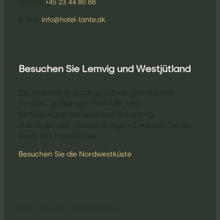
Telefon:
+45 23 44 80 88
E-Mail:
info@hotel-tante.dk
Besuchen Sie Lemvig und Westjütland
Die charmante Stadt ist voll von gemütlichen
Straßen, großartigen Einkaufs- und
Verkostungserlebnissen und ganzjährig
stattfindenden Veranstaltungen. Erkunden Sie die
Stadt des Handels hier.
Besuchen Sie die Nordwestküste
© 2000-2026 TANTE Hotel & Events