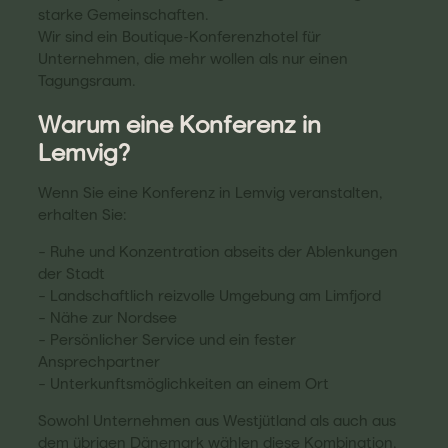
starke Gemeinschaften.
Wir sind ein Boutique-Konferenzhotel für
Unternehmen, die mehr wollen als nur einen
Tagungsraum.
Warum eine Konferenz in
Lemvig?
Wenn Sie eine Konferenz in Lemvig veranstalten,
erhalten Sie:
– Ruhe und Konzentration abseits der Ablenkungen
der Stadt
– Landschaftlich reizvolle Umgebung am Limfjord
– Nähe zur Nordsee
– Persönlicher Service und ein fester
Ansprechpartner
– Unterkunftsmöglichkeiten an einem Ort
Sowohl Unternehmen aus Westjütland als auch aus
dem übrigen Dänemark wählen diese Kombination,