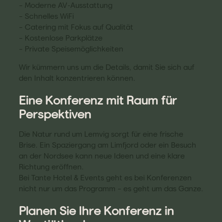
– Moderne AV-Ausstattung
– Schnelles WiFi
– Catering mit Fokus auf Qualität
– Kostenlose Parkplätze
– Private Speisemöglichkeiten
Wir kümmern uns um die Details, damit Sie sich auf
den Inhalt konzentrieren können.
Eine Konferenz mit Raum für
Perspektiven
Die Natur rund um Lemvig sorgt für eine frische
Brise. Ein Spaziergang am Limfjord oder ein Besuch
an der Nordsee kann neue Ideen und eine klare
Richtung eröffnen.
Bei Tante Hotel & Events geht es bei Konferenzen
nicht nur um das Programm – es geht um das Ganze.
Planen Sie Ihre Konferenz in