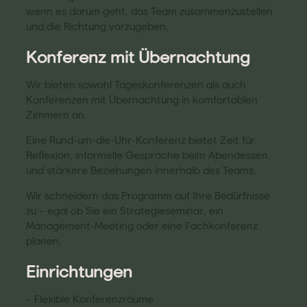
wenn es darum geht, das Team zusammenzustellen
und die Richtung vorzugeben.
Konferenz mit Übernachtung
Wir bieten sowohl Tageskonferenzen als auch
Konferenzen mit Übernachtung in komfortablen
Zimmern an.
Eine Rund-um-die-Uhr-Konferenz bietet Zeit für
Reflexion, informelle Gespräche beim Abendessen
und stärkere Beziehungen innerhalb des Teams.
Wir schneidern das Programm auf Ihre Bedürfnisse
zu – egal ob Sie ein Strategieseminar, ein
Management-Meeting oder eine Fachkonferenz
planen.
Einrichtungen
– Flexible Konferenzräume