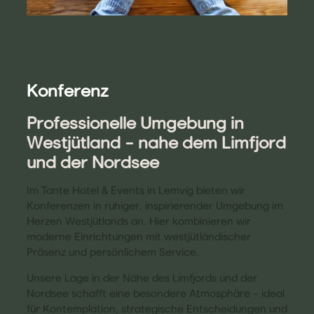
Konferenz
Professionelle Umgebung in
Westjütland – nahe dem Limfjord
und der Nordsee
Im Tante Hotel & Events in Lemvig bieten wir
Konferenzen in ruhiger, inspirierender Umgebung im
Herzen Westjütlands an. Hier kombinieren wir
moderne Einrichtungen mit westjütländischer
Präsenz und persönlichem Service.
Unsere Lage in der Nähe des Limfjords und der
Nordsee schafft eine besondere Atmosphäre – ideal
für Kontemplation, strategische Entscheidungen und