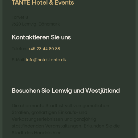
TANTE Hotel & Events
Torvet 8
7620 Lemvig, Dänemark
Kontaktieren Sie uns
Telefon:
+45 23 44 80 88
E-Mail:
info@hotel-tante.dk
Besuchen Sie Lemvig und Westjütland
Die charmante Stadt ist voll von gemütlichen
Straßen, großartigen Einkaufs- und
Verkostungserlebnissen und ganzjährig
stattfindenden Veranstaltungen. Erkunden Sie die
Stadt des Handels hier.