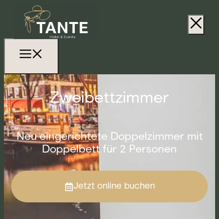
Zweibettzimmer
Neu eingerichtete Doppelzimmer mit
Doppelbett für 2 Personen
Jetzt online buchen